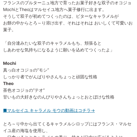
フランスのブルターニュ地方で育ったお菓子好きな双子のオコジョ
MochiとTheoはマルセイユ地方へ菓子修行に出ます。
そうして双子が初めてつくったのは、ビターなキャラメルが
お餅の中からとろ～り溶け出す、それはそれは おいしくて可愛いお
菓子。
「自分達みたいな双子のキャラメルもち、頬張ると
しあわせな気持ちになるように願いを込めてつくったよ」
Mochi
真っ白オコジョの”モシ”
しっかり者でがんばりやさんちょっと頑固な性格
Theo
茶色オコジョの”テオ”
甘いもの大好きなのんびりやさんちょっとおとぼけな性格
■マルセイユ キャラメル モウの動画はコチラ→
とろ～り中から出てくるキャラメルシロップにはフランス・マルセ
イユ産の海塩を使用し、