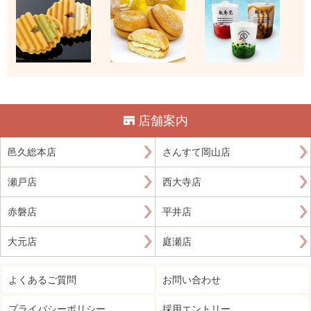
店舗案内
邑久総本店
さんすて岡山店
瀬戸店
西大寺店
赤磐店
平井店
大元店
庭瀬店
よくあるご質問
お問い合わせ
プライバシーポリシー
採用エントリー