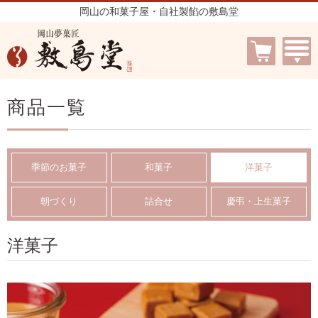
岡山の和菓子屋・自社製餡の敷島堂
商品一覧
季節のお菓子
和菓子
洋菓子
朝づくり
詰合せ
慶弔・上生菓子
洋菓子