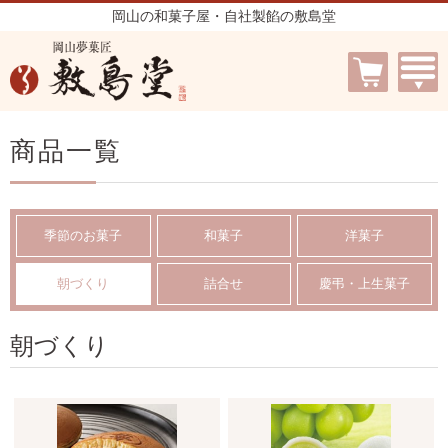
岡山の和菓子屋・自社製餡の敷島堂
商品一覧
季節のお菓子
和菓子
洋菓子
朝づくり
詰合せ
慶弔・上生菓子
朝づくり