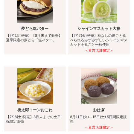
夢どら塩バター
シャインマスカット大福
【7/1(水)発売】【8月末まで販売】
【7/17(金)発売】種なしの皮ごと食
夏季限定の夢どら「塩バター」
べられるみずみずしいシャインマス
カットを丸ごと一粒使用
＜直営店舗限定＞
桃太郎コーンおこわ
おはぎ
【7/18(土)発売】8月末までの土日
8月11日(火)～15日(土) 5日間限定販
祝限定販売
売
＜直営店舗限定＞