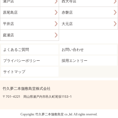
瀬戸店
西大寺店
原尾島店
赤磐店
平井店
大元店
庭瀬店
よくあるご質問
お問い合わせ
プライバシーポリシー
採用エントリー
サイトマップ
竹久夢二本舗敷島堂株式会社
〒701-4221 岡山県瀬戸内市邑久町尾張1153-1
Copyrightc 竹久夢二本舗敷島堂 co.,ltd. All rights reserved.