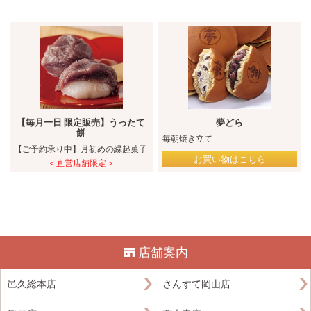
【毎月一日 限定販売】うったて
夢どら
餅
毎朝焼き立て
【ご予約承り中】月初めの縁起菓子
お買い物はこちら
＜直営店舗限定＞
店舗案内
邑久総本店
さんすて岡山店