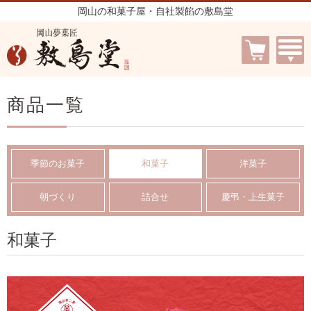
岡山の和菓子屋・自社製餡の敷島堂
商品一覧
季節のお菓子
和菓子
洋菓子
朝づくり
詰合せ
慶弔・上生菓子
和菓子