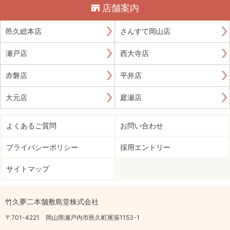
店舗案内
邑久総本店
さんすて岡山店
瀬戸店
西大寺店
赤磐店
平井店
大元店
庭瀬店
よくあるご質問
お問い合わせ
プライバシーポリシー
採用エントリー
サイトマップ
竹久夢二本舗敷島堂株式会社
〒701-4221 岡山県瀬戸内市邑久町尾張1153-1