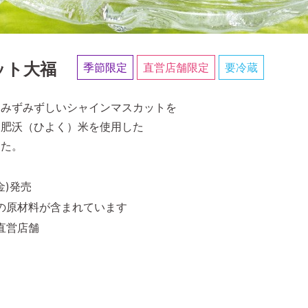
ット大福
季節限定
直営店舗限定
要冷蔵
るみずみずしいシャインマスカットを
と肥沃（ひよく）米を使用した
した。
金)発売
の原材料が含まれています
直営店舗