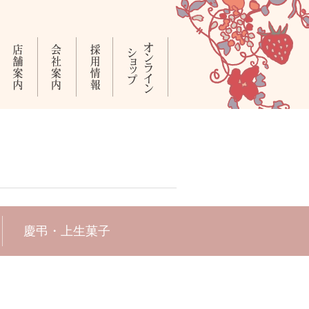
慶弔・上生菓子