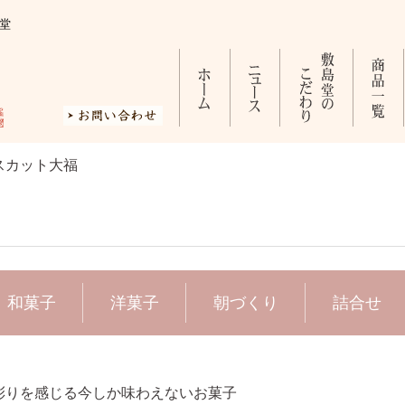
堂
スカット大福
和菓子
洋菓子
朝づくり
詰合せ
彩りを感じる今しか味わえないお菓子